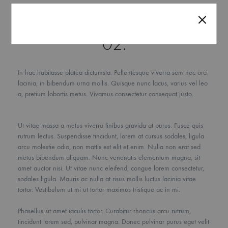
02.
In hac habitasse platea dictumsta. Pellentesque viverra sem nec orci
lacinia, in bibendum urna mollis. Quisque nunc lacus, varius vel leo
a, pretium lobortis metus. Vivamus consectetur consequat justo.
Ut vitae massa a metus viverra finibus gravida at purus. Fusce quis
rutrum lectus. Suspendisse tincidunt, lorem at cursus sodales, ligula
arcu molestie odio, non mattis est elit et enim. Nulla non erat sed
metus bibendum aliquam. Nunc venenatis elementum magna, sit
amet auctor nisi. Ut vitae nunc eleifend, congue lorem consectetur,
sodales ligula. Mauris ac nulla at risus mollis luctus lacinia vitae
tortor. Vestibulum ut mi ut tortor maximus tristique ac in mi.
Phasellus sit amet iaculis tortor. Curabitur rhoncus arcu rutrum,
tincidunt lorem sed, pulvinar magna. Donec pulvinar purus eget velit