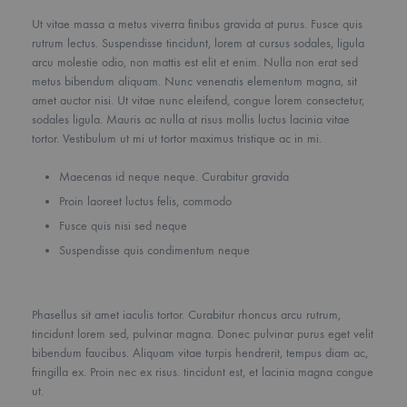
Ut vitae massa a metus viverra finibus gravida at purus. Fusce quis
rutrum lectus. Suspendisse tincidunt, lorem at cursus sodales, ligula
arcu molestie odio, non mattis est elit et enim. Nulla non erat sed
metus bibendum aliquam. Nunc venenatis elementum magna, sit
amet auctor nisi. Ut vitae nunc eleifend, congue lorem consectetur,
sodales ligula. Mauris ac nulla at risus mollis luctus lacinia vitae
tortor. Vestibulum ut mi ut tortor maximus tristique ac in mi.
Maecenas id neque neque. Curabitur gravida
Proin laoreet luctus felis, commodo
Fusce quis nisi sed neque
Suspendisse quis condimentum neque
Phasellus sit amet iaculis tortor. Curabitur rhoncus arcu rutrum,
tincidunt lorem sed, pulvinar magna. Donec pulvinar purus eget velit
bibendum faucibus. Aliquam vitae turpis hendrerit, tempus diam ac,
fringilla ex. Proin nec ex risus. tincidunt est, et lacinia magna congue
ut.