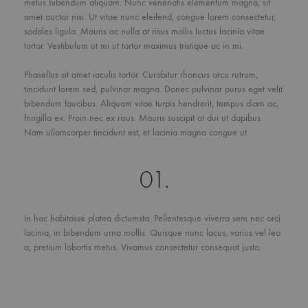
metus bibendum aliquam. Nunc venenatis elementum magna, sit
amet auctor nisi. Ut vitae nunc eleifend, congue lorem consectetur,
sodales ligula. Mauris ac nulla at risus mollis luctus lacinia vitae
tortor. Vestibulum ut mi ut tortor maximus tristique ac in mi.
Phasellus sit amet iaculis tortor. Curabitur rhoncus arcu rutrum,
tincidunt lorem sed, pulvinar magna. Donec pulvinar purus eget velit
bibendum faucibus. Aliquam vitae turpis hendrerit, tempus diam ac,
fringilla ex. Proin nec ex risus. Mauris suscipit at dui ut dapibus.
Nam ullamcorper tincidunt est, et lacinia magna congue ut.
01.
In hac habitasse platea dictumsta. Pellentesque viverra sem nec orci
lacinia, in bibendum urna mollis. Quisque nunc lacus, varius vel leo
a, pretium lobortis metus. Vivamus consectetur consequat justo.